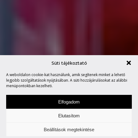
Süti tájékoztató
A weboldalon cookie-kat használunk, amik segítenek minket a lehető
HÁROM ÉVESEK LETTÜNK!
legjobb szolgáltatások nyújtásában. A süti hozzájárulásokat az alábbi
menüpontokban kezelheti.
Elfogadom
Elutasítom
Keddenként tegyetek egy túrát velünk. Két-,
Beállítások megtekintése
vagy több keréken.