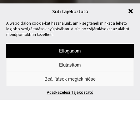
Süti tájékoztató
A weboldalon cookie-kat használunk, amik segítenek minket a lehető
MARVIN SAYS #304
legjobb szolgáltatások nyújtásában. A süti hozzájárulásokat az alábbi
menüpontokban kezelheti.
Elfogadom
Elutasítom
Hétfőnként Marvin, a paranoid android
Beállítások megtekintése
megmondja. A tuttit.
Adatkezelési Tájékoztató
MARVIN SAYS #304
Marvin
| 2018. február 19.