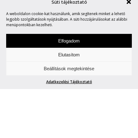
Süti tájékoztató
NEMZETKÖZI
A weboldalon cookie-kat használunk, amik segítenek minket a lehető
TÖRÜLKÖZŐNAP
legjobb szolgáltatások nyújtásában. A süti hozzájárulásokat az alábbi
menüpontokban kezelheti.
Elfogadom
Elutasítom
Csütörtökönként locsogunk/ fecsegünk az
Beállítások megtekintése
Életről. Meg mindenről.
Adatkezelési Tájékoztató
NEMZETKÖZI TÖRÜLKÖZŐNAP
Blogger42
| 2023. június 8.