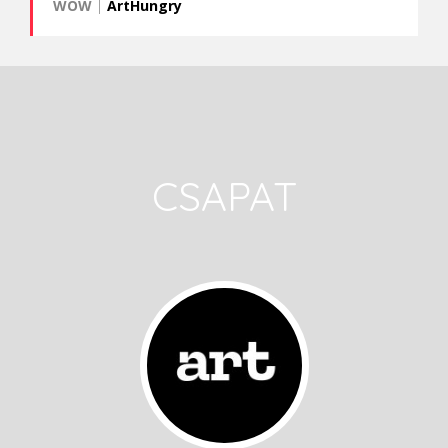
WOW
|
ArtHungry
CSAPAT