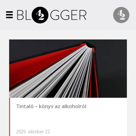
Tintaló – könyv az alkoholról
2025. október 22.