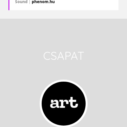
Sound
|
phenom.hu
CSAPAT