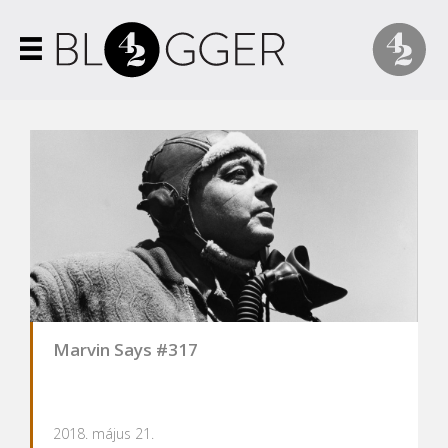
Marvin Says #317
2018. május 21.