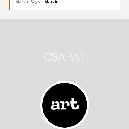
Marvin Says
|
Marvin
CSAPAT