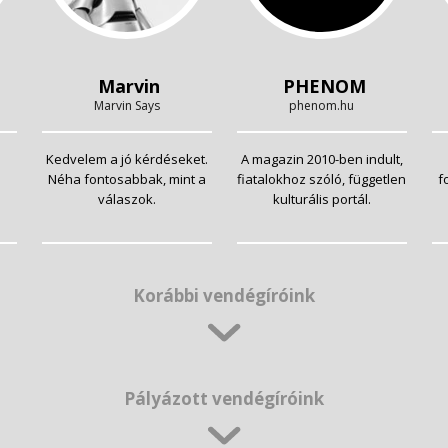
Marvin
PHENOM
Marvin Says
phenom.hu
Kedvelem a jó kérdéseket.
A magazin 2010-ben indult,
Néha fontosabbak, mint a
fiatalokhoz szóló, független
f
válaszok.
kulturális portál.
Korábbi vendégíróink
Pályázott vendégíróink