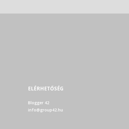
ELÉRHETŐSÉG
Blogger 42
info@group42.hu