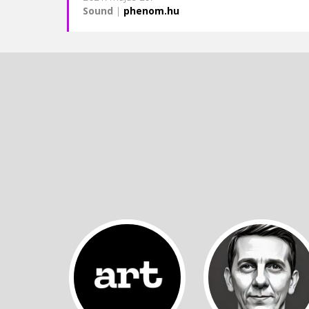
Sound
|
phenom.hu