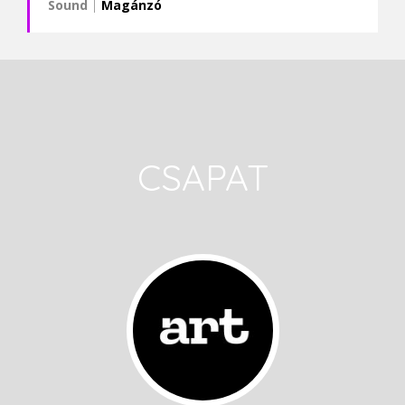
Sound
|
Magánzó
CSAPAT