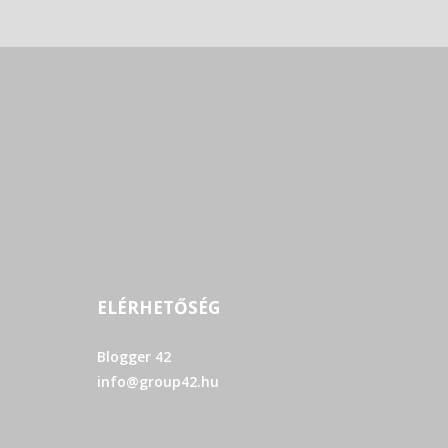
ELÉRHETŐSÉG
Blogger 42
info@group42.hu