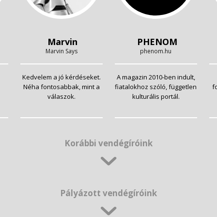
Marvin
PHENOM
Marvin Says
phenom.hu
Kedvelem a jó kérdéseket.
A magazin 2010-ben indult,
Néha fontosabbak, mint a
fiatalokhoz szóló, független
f
válaszok.
kulturális portál.
Korábbi vendégíróink
Pályázott vendégíróink