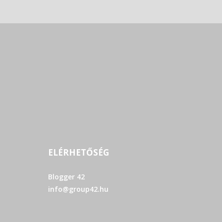
ELÉRHETŐSÉG
Blogger 42
info@group42.hu