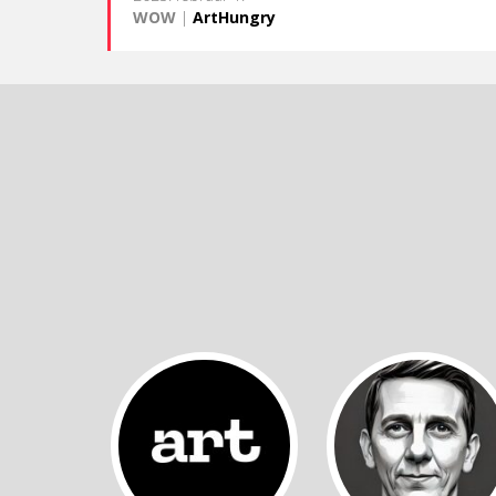
WOW
|
ArtHungry