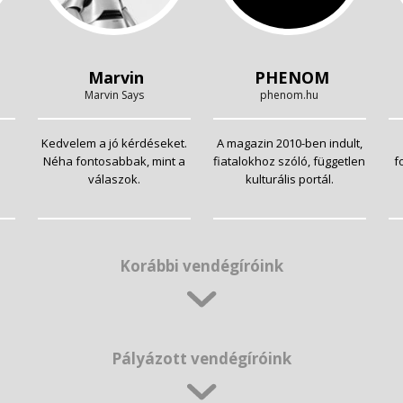
Marvin
PHENOM
Marvin Says
phenom.hu
Kedvelem a jó kérdéseket.
A magazin 2010-ben indult,
Néha fontosabbak, mint a
fiatalokhoz szóló, független
f
válaszok.
kulturális portál.
Korábbi vendégíróink
Pályázott vendégíróink