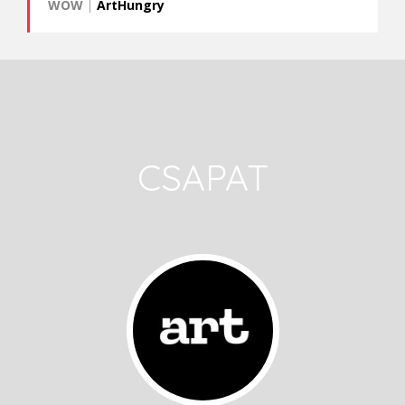
WOW
|
ArtHungry
CSAPAT