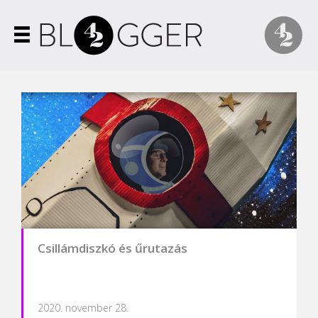
Csillámdiszkó és űrutazás
2020. november 28.