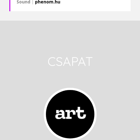
Sound
|
phenom.hu
CSAPAT