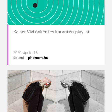
Kaiser Vivi önkéntes karantén-playlist
2020. április 18.
Sound
|
phenom.hu