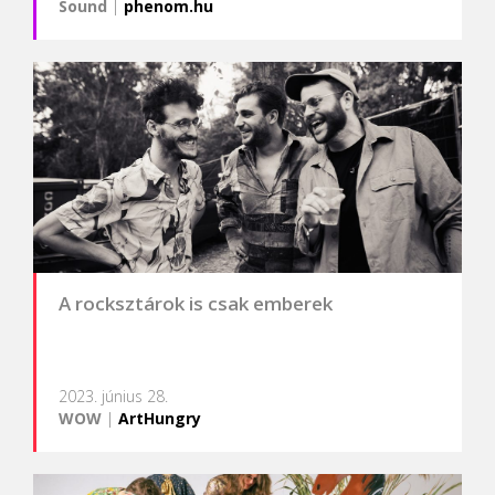
Sound
|
phenom.hu
A rocksztárok is csak emberek
2023. június 28.
WOW
|
ArtHungry