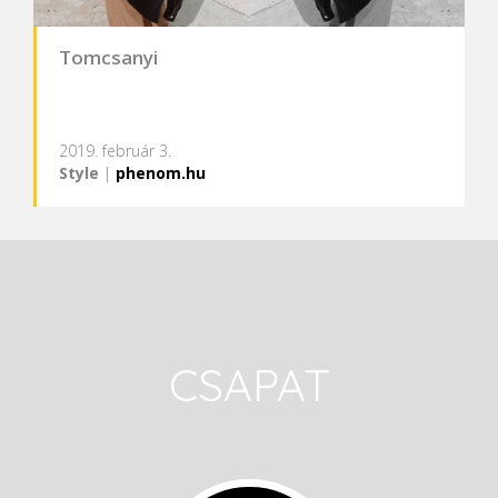
Tomcsanyi
2019. február 3.
Style
|
phenom.hu
CSAPAT