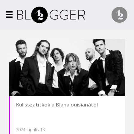
Kulisszatitkok a Blahalouisianától
2024. április 13.