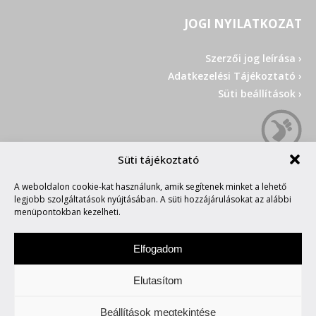
JOGI NYILATKOZAT
Szerzői jog leírása ›
Adatkezelési Tájékoztató ›
Süti beállítások ›
Süti tájékoztató
A weboldalon cookie-kat használunk, amik segítenek minket a lehető
legjobb szolgáltatások nyújtásában. A süti hozzájárulásokat az alábbi
menüpontokban kezelheti.
Elfogadom
Elutasítom
Impresszum
• Copyright © 2026 Group 42
Beállítások megtekintése