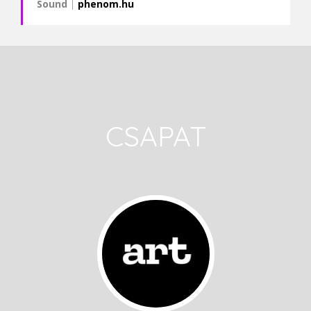
Sound
|
phenom.hu
CSAPAT