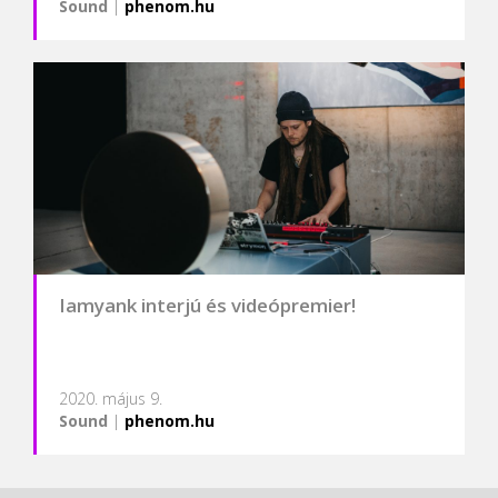
Sound
|
phenom.hu
Iamyank interjú és videópremier!
2020. május 9.
Sound
|
phenom.hu