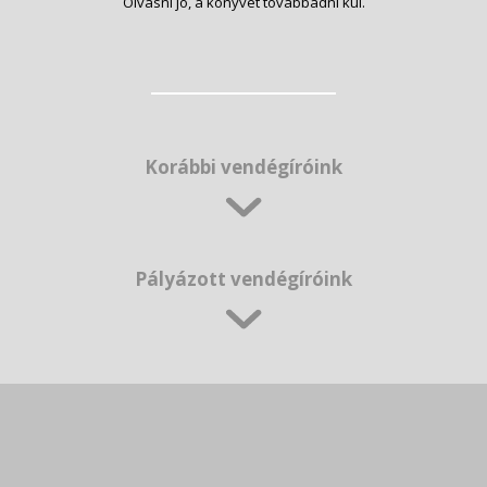
Olvasni jó, a könyvet továbbadni kúl.
Korábbi vendégíróink
Pályázott vendégíróink