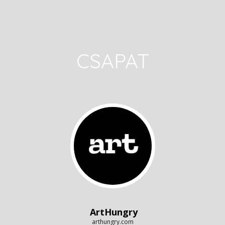
CSAPAT
ArtHungry
arthungry.com