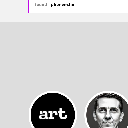
Sound
|
phenom.hu