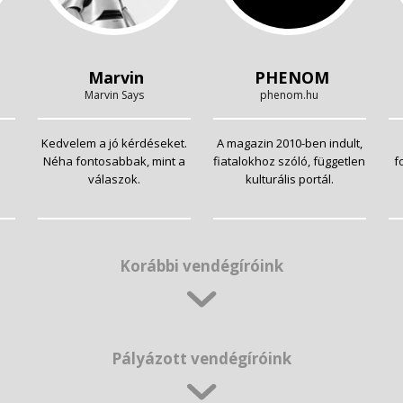
Marvin
PHENOM
Marvin Says
phenom.hu
Kedvelem a jó kérdéseket.
A magazin 2010-ben indult,
Néha fontosabbak, mint a
fiatalokhoz szóló, független
f
válaszok.
kulturális portál.
Korábbi vendégíróink
Pályázott vendégíróink