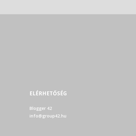
ELÉRHETŐSÉG
Blogger 42
info@group42.hu