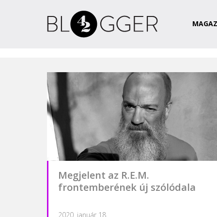
Magazin
Csapat
Kapcsolat
MAGAZ
Megjelent az R.E.M.
frontemberének új szólódala
2020. január 18.