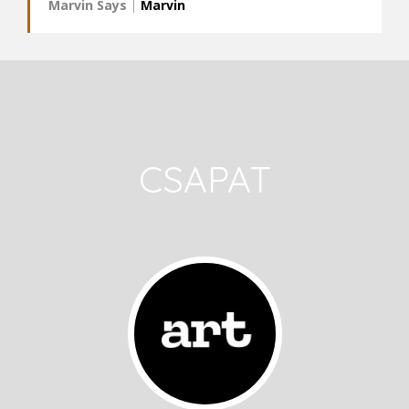
Marvin Says
|
Marvin
CSAPAT