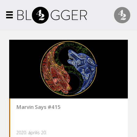
Marvin Says #415
2020. április 20.