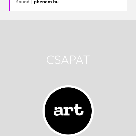
Sound
|
phenom.hu
CSAPAT