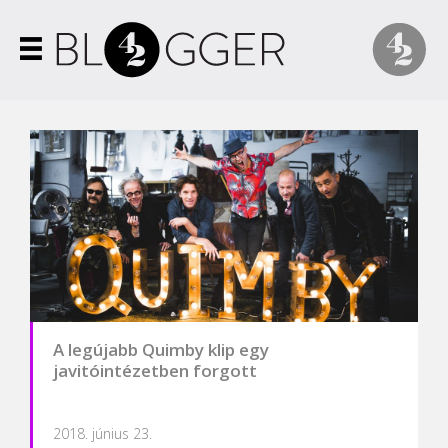
A legújabb Quimby klip egy
javitóintézetben forgott
2018. június 23.