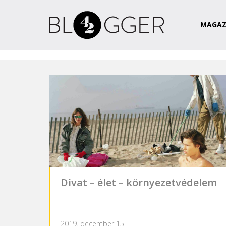
Magazin
Csapat
Kapcsolat
MAGAZ
Divat – élet – környezetvédelem
2019. december 15.