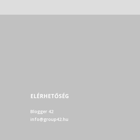
ELÉRHETŐSÉG
Blogger 42
info@group42.hu