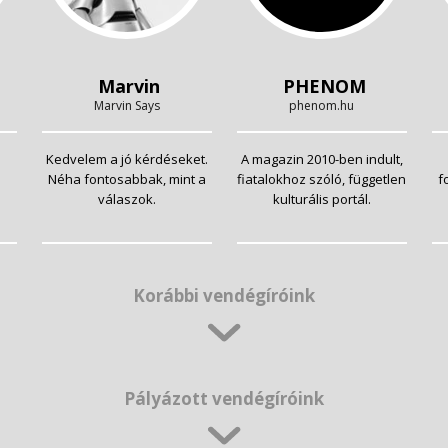
Marvin
PHENOM
Marvin Says
phenom.hu
Kedvelem a jó kérdéseket.
A magazin 2010-ben indult,
Néha fontosabbak, mint a
fiatalokhoz szóló, független
f
válaszok.
kulturális portál.
Korábbi vendégíróink
Pályázott vendégíróink