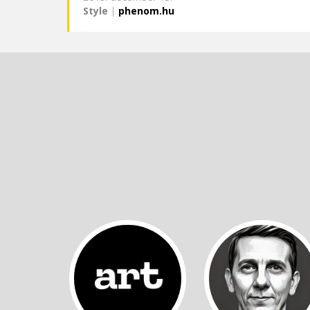
Style
|
phenom.hu