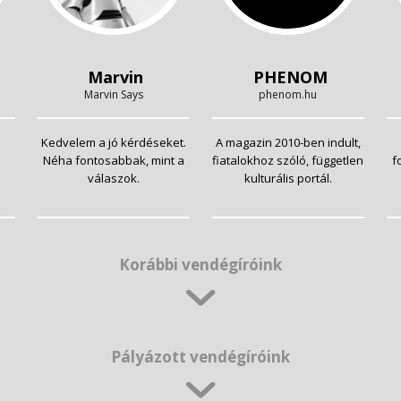
Marvin
PHENOM
Marvin Says
phenom.hu
Kedvelem a jó kérdéseket.
A magazin 2010-ben indult,
Néha fontosabbak, mint a
fiatalokhoz szóló, független
f
válaszok.
kulturális portál.
Korábbi vendégíróink
Pályázott vendégíróink