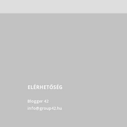
ELÉRHETŐSÉG
Blogger 42
info@group42.hu