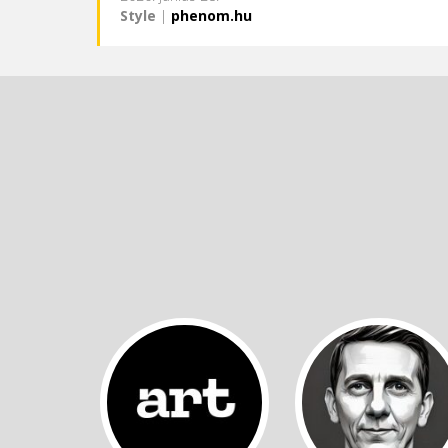
Style
|
phenom.hu