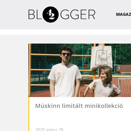
Magazin
Csapat
Kapcsolat
MAGAZ
Müskinn limitált minikollekció
2020. június 28.