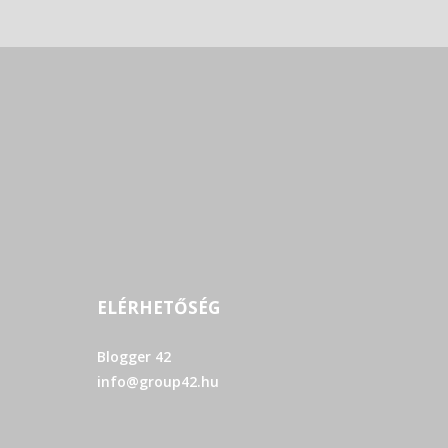
ELÉRHETŐSÉG
Blogger 42
info@group42.hu