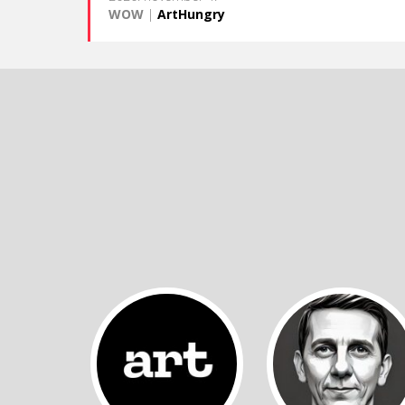
WOW
|
ArtHungry