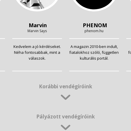
Marvin
PHENOM
Marvin Says
phenom.hu
Kedvelem a jó kérdéseket.
A magazin 2010-ben indult,
Néha fontosabbak, mint a
fiatalokhoz szóló, független
f
válaszok.
kulturális portál.
Korábbi vendégíróink
Pályázott vendégíróink