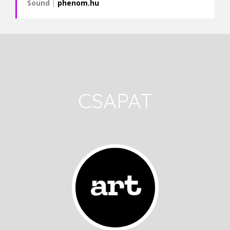
Sound
|
phenom.hu
CSAPAT