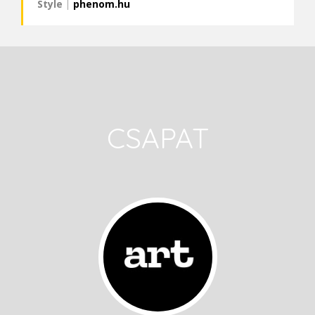
Style
|
phenom.hu
CSAPAT