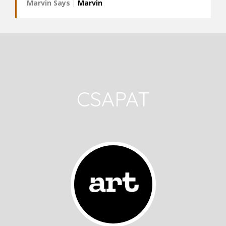
Marvin Says
|
Marvin
CSAPAT