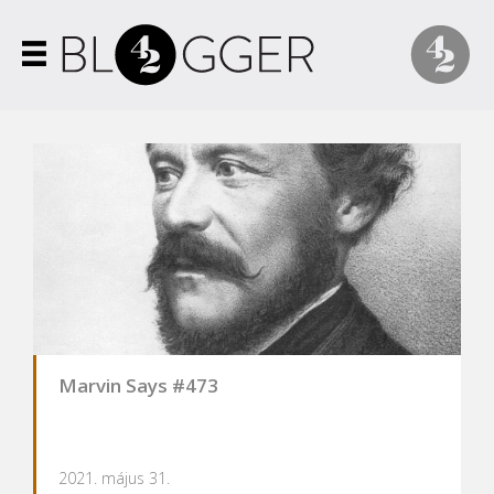
Marvin Says #473
2021. május 31.