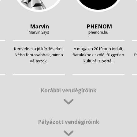
Marvin
PHENOM
Marvin Says
phenom.hu
Kedvelem a jó kérdéseket.
A magazin 2010-ben indult,
Néha fontosabbak, mint a
fiatalokhoz szóló, független
f
válaszok.
kulturális portál.
Korábbi vendégíróink
Pályázott vendégíróink