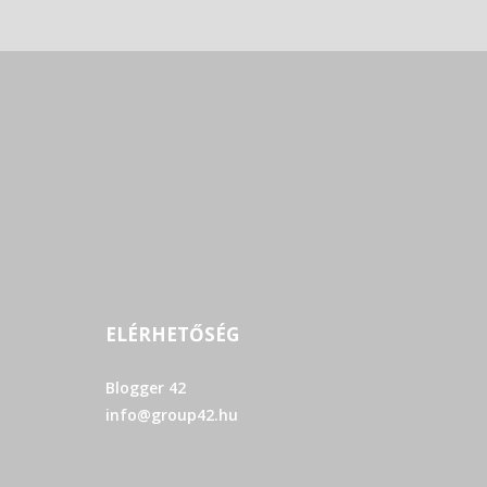
ELÉRHETŐSÉG
Blogger 42
info@group42.hu