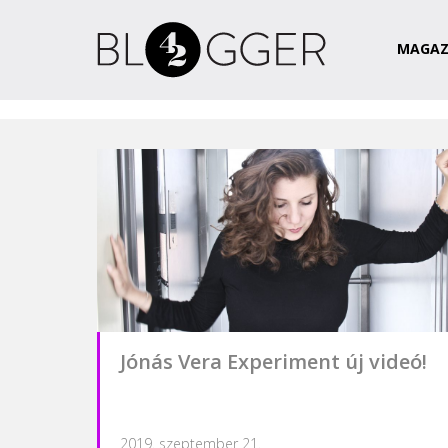
Magazin
Csapat
Kapcsolat
MAGAZ
Jónás Vera Experiment új videó!
2019. szeptember 21.