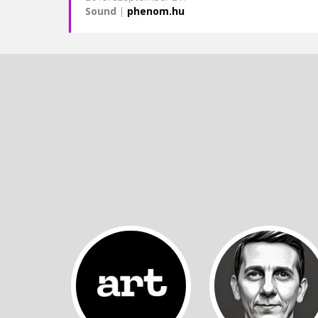
Sound
|
phenom.hu