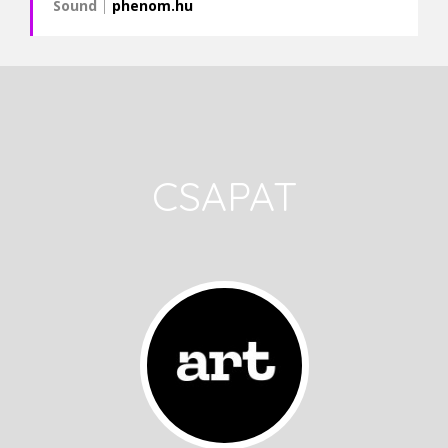
Sound
|
phenom.hu
CSAPAT