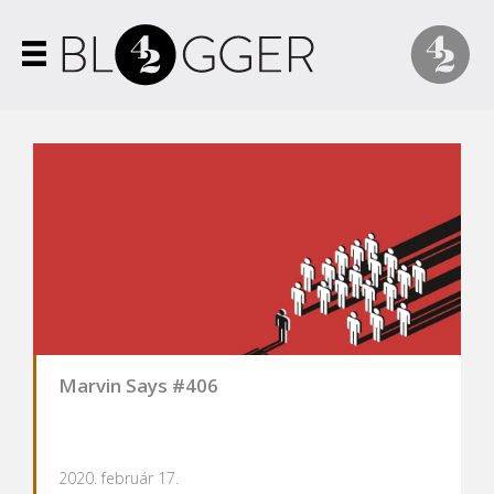
Marvin Says #406
2020. február 17.