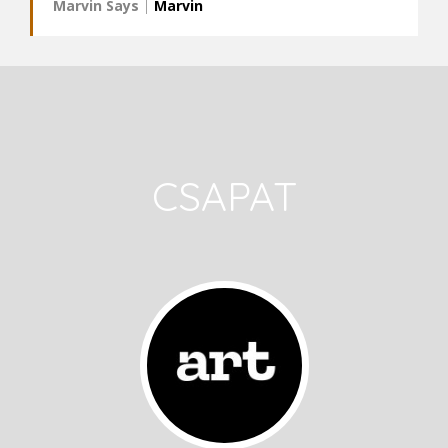
Marvin Says
|
Marvin
CSAPAT