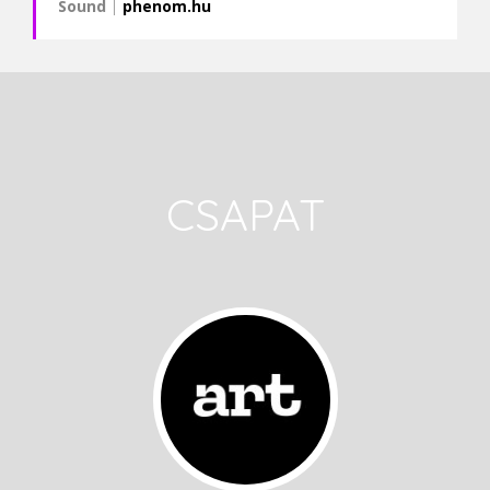
Sound
|
phenom.hu
CSAPAT