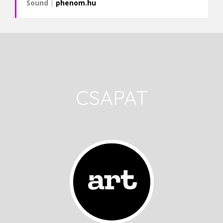
Sound
|
phenom.hu
CSAPAT