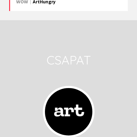
WOW
|
ArtHungry
CSAPAT