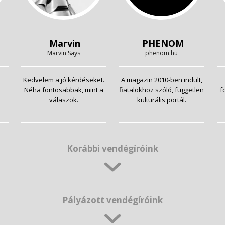
Marvin
PHENOM
Marvin Says
phenom.hu
Kedvelem a jó kérdéseket.
A magazin 2010-ben indult,
Néha fontosabbak, mint a
fiatalokhoz szóló, független
f
válaszok.
kulturális portál.
Korábbi vendégíróink
Pályázott vendégíróink