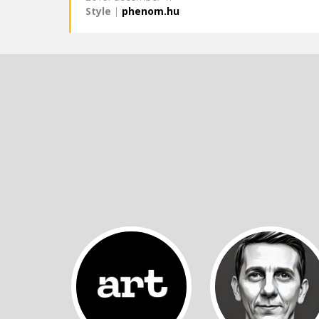
Style
|
phenom.hu