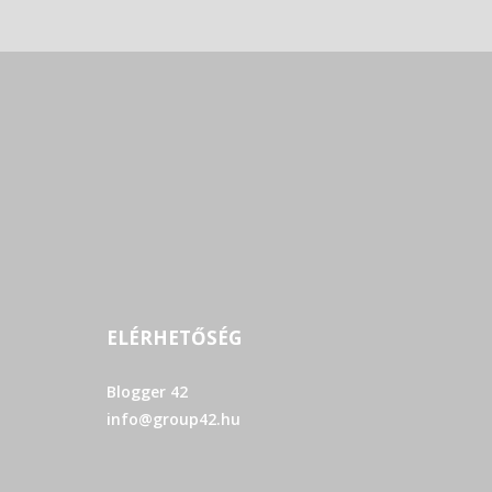
ELÉRHETŐSÉG
Blogger 42
info@group42.hu