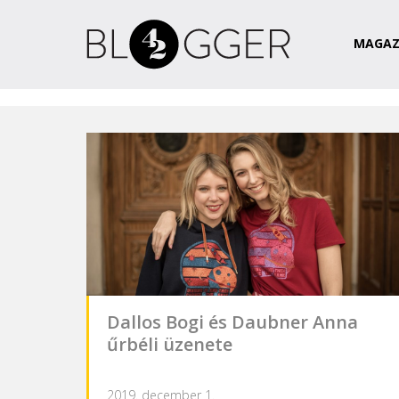
Magazin
Csapat
Kapcsolat
MAGAZ
Dallos Bogi és Daubner Anna
űrbéli üzenete
2019. december 1.