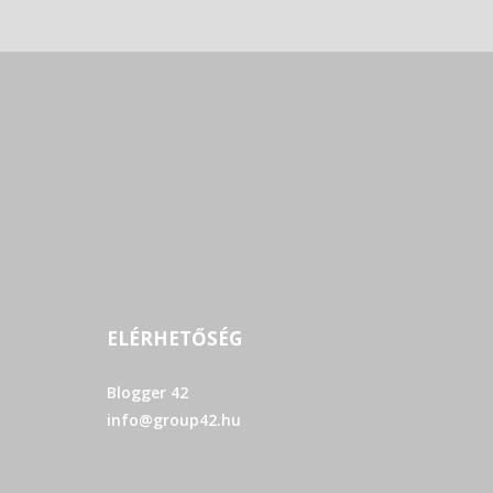
ELÉRHETŐSÉG
Blogger 42
info@group42.hu