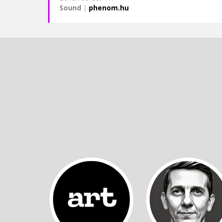
Sound
|
phenom.hu