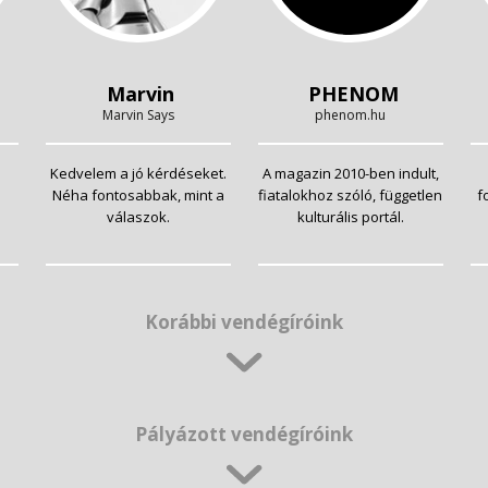
Marvin
PHENOM
Marvin Says
phenom.hu
Kedvelem a jó kérdéseket.
A magazin 2010-ben indult,
Néha fontosabbak, mint a
fiatalokhoz szóló, független
f
válaszok.
kulturális portál.
Korábbi vendégíróink
Pályázott vendégíróink