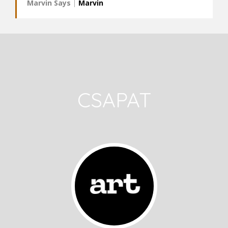
Marvin Says
|
Marvin
CSAPAT