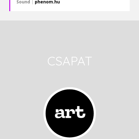
Sound
|
phenom.hu
CSAPAT