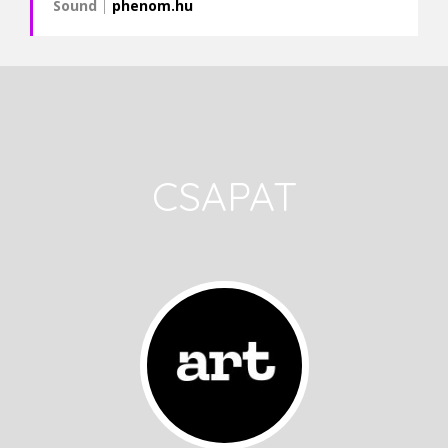
Sound
|
phenom.hu
CSAPAT