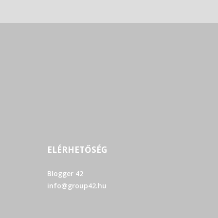
ELÉRHETŐSÉG
Blogger 42
info@group42.hu