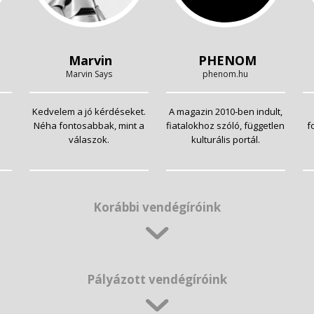
Marvin
PHENOM
Marvin Says
phenom.hu
Kedvelem a jó kérdéseket.
A magazin 2010-ben indult,
Néha fontosabbak, mint a
fiatalokhoz szóló, független
f
válaszok.
kulturális portál.
Korábbi vendégíróink
Pályázott vendégíróink