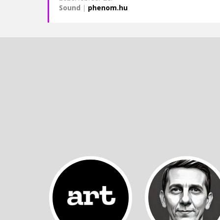
Sound
|
phenom.hu