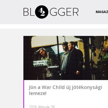
Magazin
Csapat
Kapcsolat
MAGAZ
Jön a War Child új jótékonysági
lemeze!
2026. február 28.