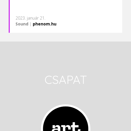
2023. január 21.
Sound
|
phenom.hu
CSAPAT