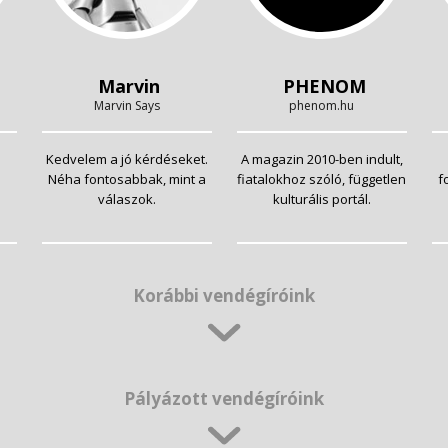
Marvin
PHENOM
Marvin Says
phenom.hu
Kedvelem a jó kérdéseket.
A magazin 2010-ben indult,
Néha fontosabbak, mint a
fiatalokhoz szóló, független
f
válaszok.
kulturális portál.
Korábbi vendégíróink
Pályázott vendégíróink