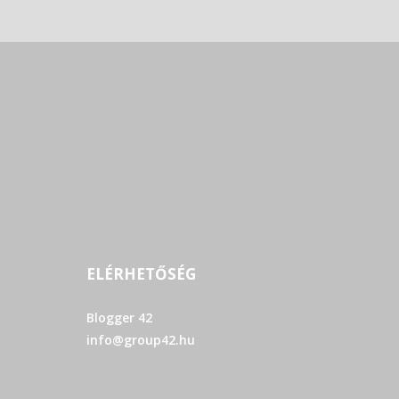
ELÉRHETŐSÉG
Blogger 42
info@group42.hu