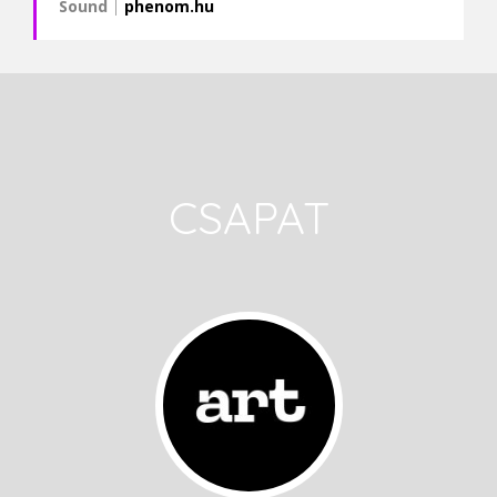
Sound
|
phenom.hu
CSAPAT