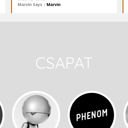
Marvin Says
|
Marvin
CSAPAT