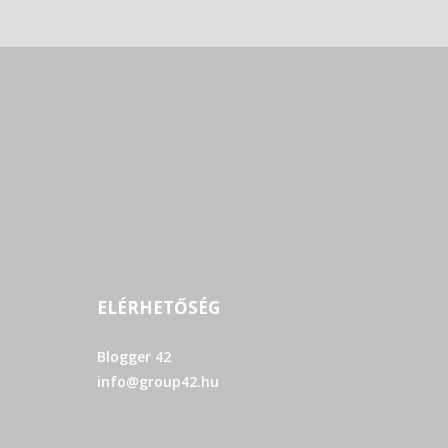
ELÉRHETŐSÉG
Blogger 42
info@group42.hu