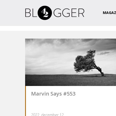
Magazin
Csapat
Kapcsolat
MAGAZ
Marvin Says #553
2022. december 12.