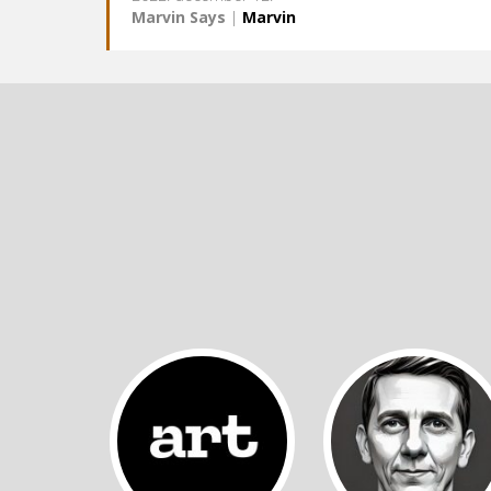
Marvin Says
|
Marvin