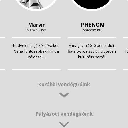
Marvin
PHENOM
Marvin Says
phenom.hu
Kedvelem a jó kérdéseket.
A magazin 2010-ben indult,
Néha fontosabbak, mint a
fiatalokhoz szóló, független
f
válaszok.
kulturális portál.
Korábbi vendégíróink
Pályázott vendégíróink