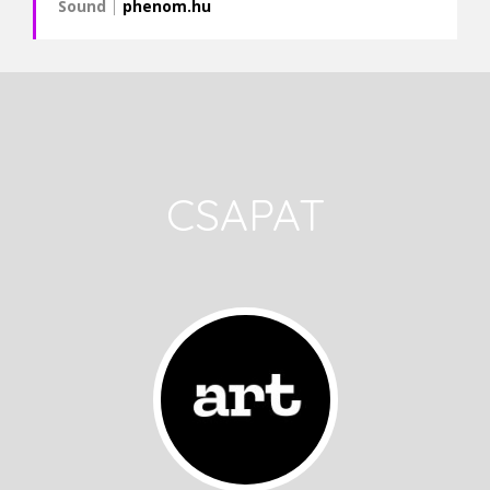
Sound
|
phenom.hu
CSAPAT