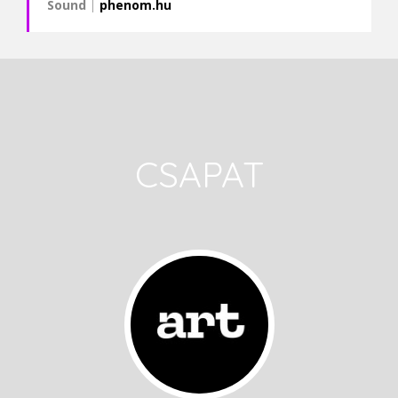
Sound
|
phenom.hu
CSAPAT