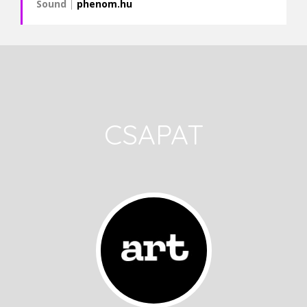
Sound
|
phenom.hu
CSAPAT