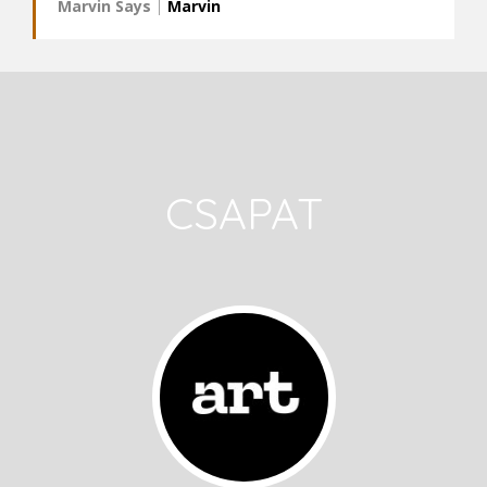
Marvin Says
|
Marvin
CSAPAT