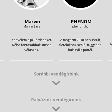
Marvin
PHENOM
Marvin Says
phenom.hu
Kedvelem a jó kérdéseket.
A magazin 2010-ben indult,
Néha fontosabbak, mint a
fiatalokhoz szóló, független
f
válaszok.
kulturális portál.
Korábbi vendégíróink
Pályázott vendégíróink