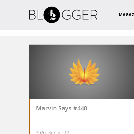
Magazin
Csapat
Kapcsolat
MAGAZ
Marvin Says #440
2020. október 12.