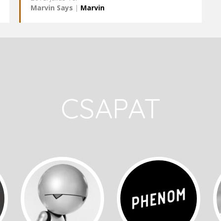
Marvin Says
|
Marvin
CSAPAT