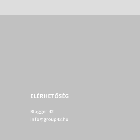
ELÉRHETŐSÉG
Blogger 42
info@group42.hu