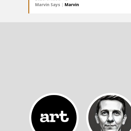
Marvin Says
|
Marvin