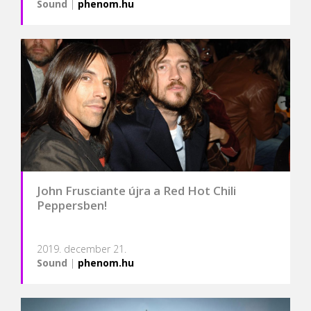
Sound
|
phenom.hu
John Frusciante újra a Red Hot Chili
Peppersben!
2019. december 21.
Sound
|
phenom.hu