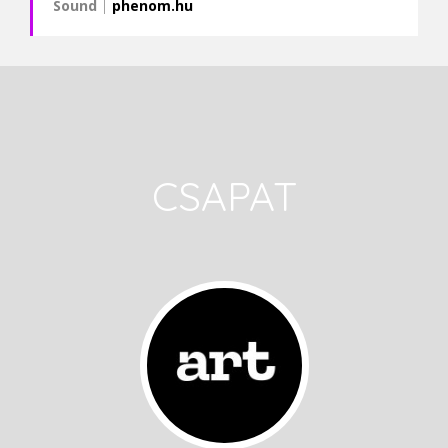
Sound
|
phenom.hu
CSAPAT