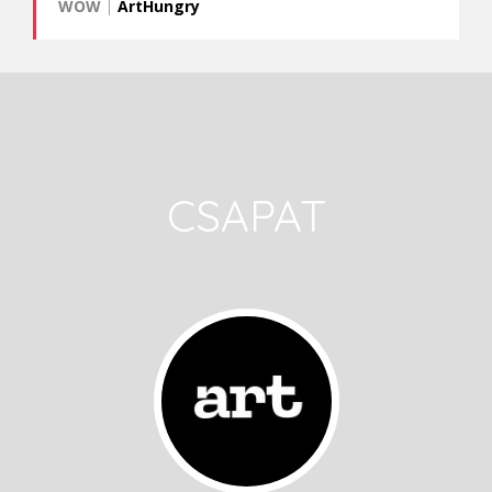
WOW
|
ArtHungry
CSAPAT