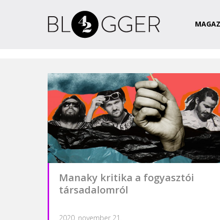
Magazin
Csapat
Kapcsolat
MAGAZ
Manaky kritika a fogyasztói
társadalomról
2020. november 21.