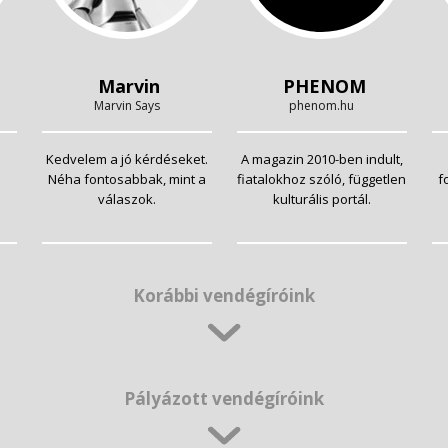
Marvin
PHENOM
Marvin Says
phenom.hu
Kedvelem a jó kérdéseket.
A magazin 2010-ben indult,
Néha fontosabbak, mint a
fiatalokhoz szóló, független
f
válaszok.
kulturális portál.
Korábbi vendégíróink
Pályázott vendégíróink