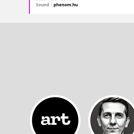
Sound
|
phenom.hu