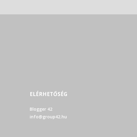
ELÉRHETŐSÉG
Blogger 42
info@group42.hu