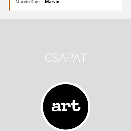
Marvin Says
|
Marvin
CSAPAT